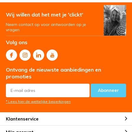
Wij willen dat het met je 'clickt'
Neem contact op voor antwoorden op je
vragen
Volg ons
Ontvang de nieuwste aanbiedingen en
promoties
Abonneer
* Lees hier de wettelijke beperkingen
Klantenservice