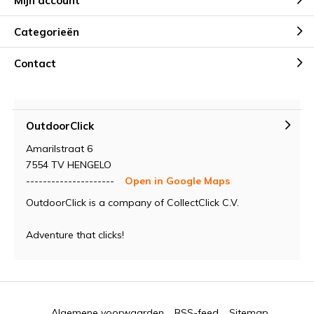
Mijn account
Categorieën
Contact
OutdoorClick
Amarilstraat 6
7554 TV HENGELO
---------------------
Open in Google Maps
OutdoorClick is a company of CollectClick C.V.
Adventure that clicks!
Algemene voorwaarden
RSS-feed
Sitemap