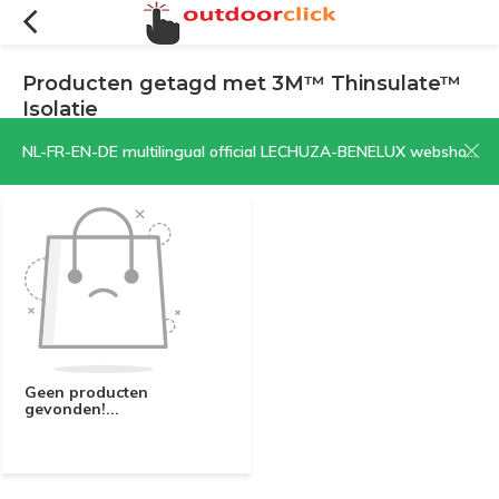
Producten getagd met 3M™ Thinsulate™
Isolatie
Filters
Sorteren op:
NL-FR-EN-DE multilingual official LECHUZA-BENELUX webshop | CLICK HERE NOW!
Geen producten
gevonden!...