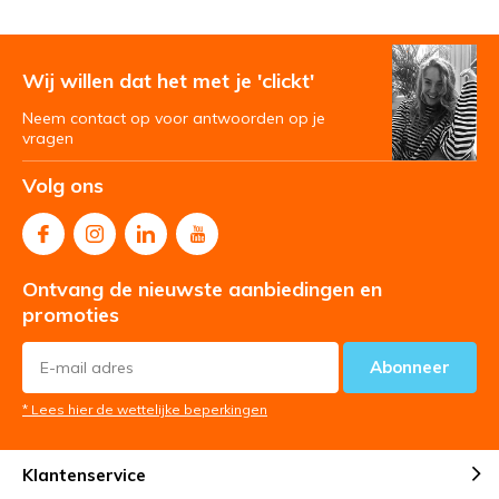
Wij willen dat het met je 'clickt'
Neem contact op voor antwoorden op je
vragen
Volg ons
Ontvang de nieuwste aanbiedingen en
promoties
Abonneer
* Lees hier de wettelijke beperkingen
Klantenservice