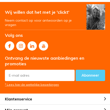
Wij willen dat het met je 'clickt'
Neem contact op voor antwoorden op je
vragen
Volg ons
Ontvang de nieuwste aanbiedingen en
promoties
Abonneer
* Lees hier de wettelijke beperkingen
Klantenservice