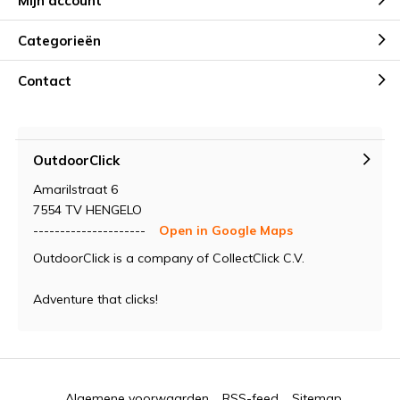
Mijn account
Categorieën
Contact
OutdoorClick
Amarilstraat 6
7554 TV HENGELO
---------------------
Open in Google Maps
OutdoorClick is a company of CollectClick C.V.
Adventure that clicks!
Algemene voorwaarden
RSS-feed
Sitemap