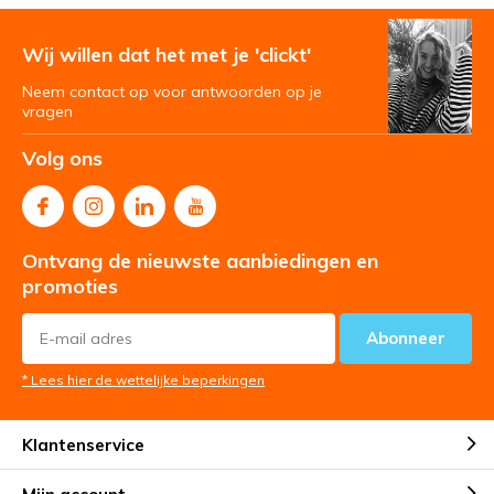
Wij willen dat het met je 'clickt'
Neem contact op voor antwoorden op je
vragen
Volg ons
Ontvang de nieuwste aanbiedingen en
promoties
Abonneer
* Lees hier de wettelijke beperkingen
Klantenservice