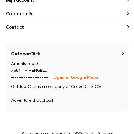
Mijn account
Categorieën
Contact
OutdoorClick
Amarilstraat 6
7554 TV HENGELO
---------------------
Open in Google Maps
OutdoorClick is a company of CollectClick C.V.
Adventure that clicks!
Algemene voorwaarden
RSS-feed
Sitemap