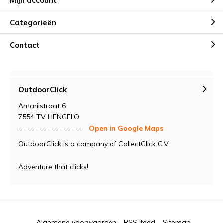
Mijn account
Categorieën
Contact
OutdoorClick
Amarilstraat 6
7554 TV HENGELO
---------------------
Open in Google Maps
OutdoorClick is a company of CollectClick C.V.
Adventure that clicks!
Algemene voorwaarden
RSS-feed
Sitemap