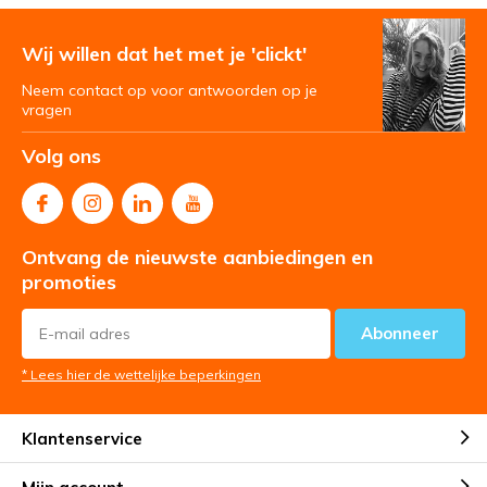
Wij willen dat het met je 'clickt'
Neem contact op voor antwoorden op je
vragen
Volg ons
Ontvang de nieuwste aanbiedingen en
promoties
Abonneer
* Lees hier de wettelijke beperkingen
Klantenservice