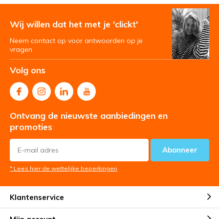
Wij willen dat het met je 'clickt'
Neem contact op voor antwoorden op je
vragen
Volg ons
Ontvang de nieuwste aanbiedingen en
promoties
Abonneer
* Lees hier de wettelijke beperkingen
Klantenservice