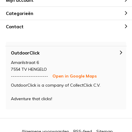
Mijn account
Categorieën
Contact
OutdoorClick
Amarilstraat 6
7554 TV HENGELO
---------------------
Open in Google Maps
OutdoorClick is a company of CollectClick C.V.
Adventure that clicks!
Algemene voorwaarden
RSS-feed
Sitemap