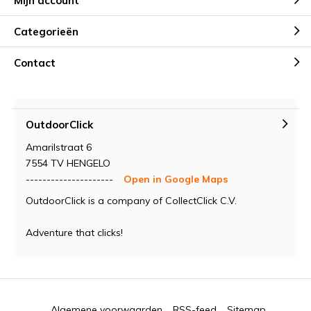
Mijn account
Categorieën
Contact
OutdoorClick
Amarilstraat 6
7554 TV HENGELO
---------------------
Open in Google Maps
OutdoorClick is a company of CollectClick C.V.
Adventure that clicks!
Algemene voorwaarden
RSS-feed
Sitemap