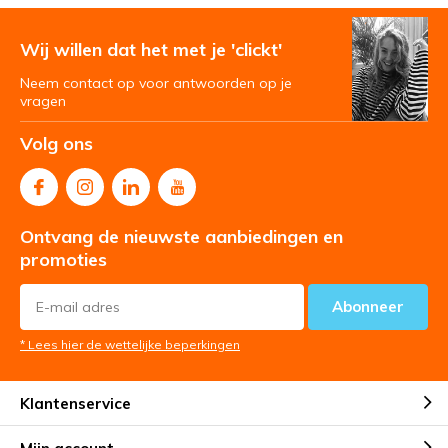
Wij willen dat het met je 'clickt'
Neem contact op voor antwoorden op je
vragen
Volg ons
Ontvang de nieuwste aanbiedingen en
promoties
Abonneer
* Lees hier de wettelijke beperkingen
Klantenservice