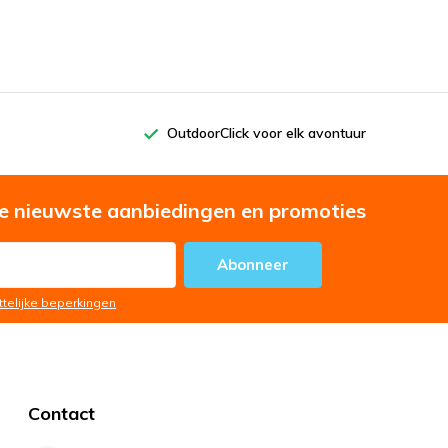
OutdoorClick voor elk avontuur
e nieuwste aanbiedingen en promoties
Abonneer
ttelijke beperkingen
Contact