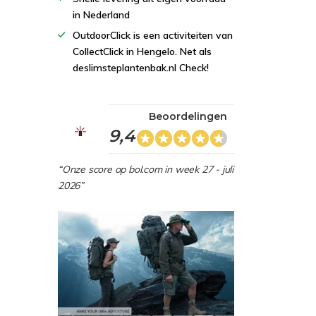
in Nederland
OutdoorClick is een activiteiten van
CollectClick in Hengelo. Net als
deslimsteplantenbak.nl Check!
Beoordelingen
9,4
“Onze score op bol.com in week 27 - juli
2026”