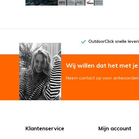
OutdoorClick snelle lever
Wij willen dat het met je '
Neem contact op voor antwoorden 
Klantenservice
Mijn account