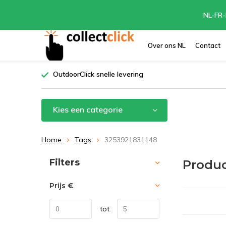
NL-FR-
Over ons NL
Contact
OutdoorClick snelle levering
Kies een categorie
Home
Tags
3253921831148
Sorteren op:
Filters
Produc
Prijs
€
tot