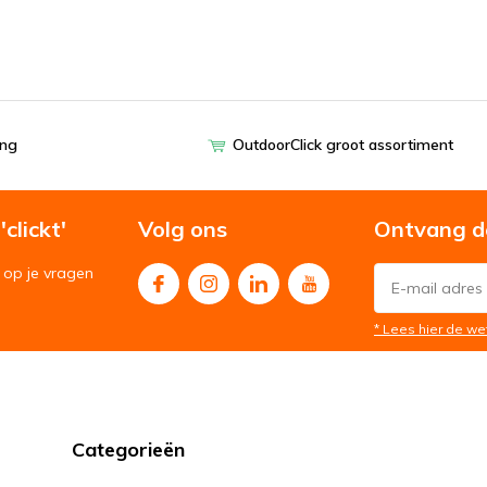
ing
OutdoorClick groot assortiment
clickt'
Volg ons
Ontvang d
op je vragen
* Lees hier de we
Categorieën