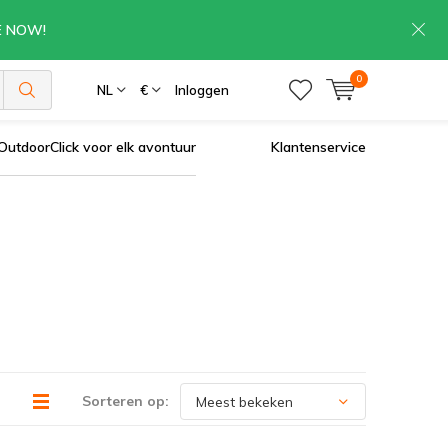
RE NOW!
0
NL
€
Inloggen
OutdoorClick voor elk avontuur
Klantenservice
Sorteren op: