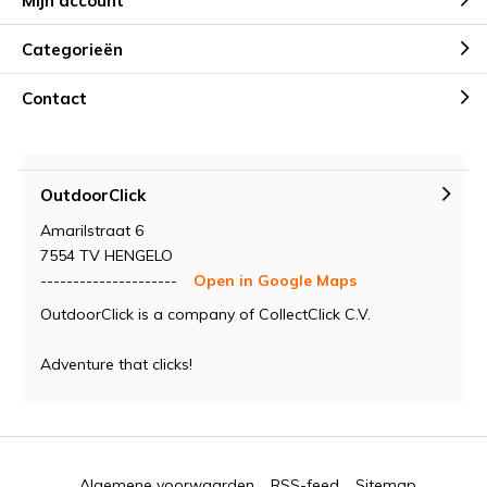
Mijn account
Categorieën
Contact
OutdoorClick
Amarilstraat 6
7554 TV HENGELO
---------------------
Open in Google Maps
OutdoorClick is a company of CollectClick C.V.
Adventure that clicks!
Algemene voorwaarden
RSS-feed
Sitemap