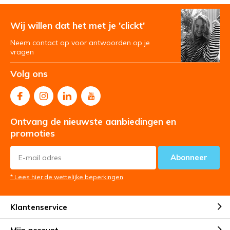
Wij willen dat het met je 'clickt'
Neem contact op voor antwoorden op je
vragen
Volg ons
Ontvang de nieuwste aanbiedingen en
promoties
Abonneer
* Lees hier de wettelijke beperkingen
Klantenservice