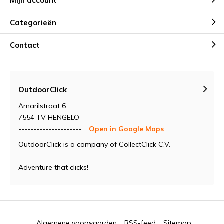
Mijn account
Categorieën
Contact
OutdoorClick
Amarilstraat 6
7554 TV HENGELO
---------------------
Open in Google Maps
OutdoorClick is a company of CollectClick C.V.
Adventure that clicks!
Algemene voorwaarden
RSS-feed
Sitemap