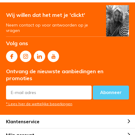
Wij willen dat het met je 'clickt'
Neem contact op voor antwoorden op je
vragen
Volg ons
Ontvang de nieuwste aanbiedingen en
promoties
Abonneer
* Lees hier de wettelijke beperkingen
Klantenservice