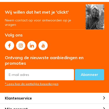
Wij willen dat het met je 'clickt'
Neem contact op voor antwoorden op je
vragen
Volg ons
Ontvang de nieuwste aanbiedingen en
promoties
Abonneer
* Lees hier de wettelijke beperkingen
Klantenservice