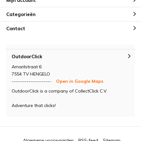
Mijn account
Categorieën
Contact
OutdoorClick
Amarilstraat 6
7554 TV HENGELO
---------------------
Open in Google Maps
OutdoorClick is a company of CollectClick C.V.
Adventure that clicks!
Algemene voorwaarden
RSS-feed
Sitemap