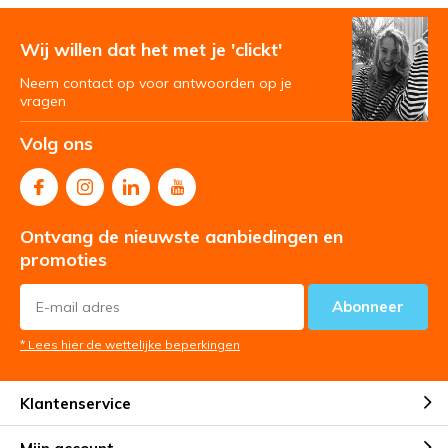
Wij willen dat het met je 'clickt'
Neem contact op voor antwoorden op je
vragen
Volg ons
Ontvang de nieuwste aanbiedingen en
promoties
Abonneer
* Lees hier de wettelijke beperkingen
Klantenservice