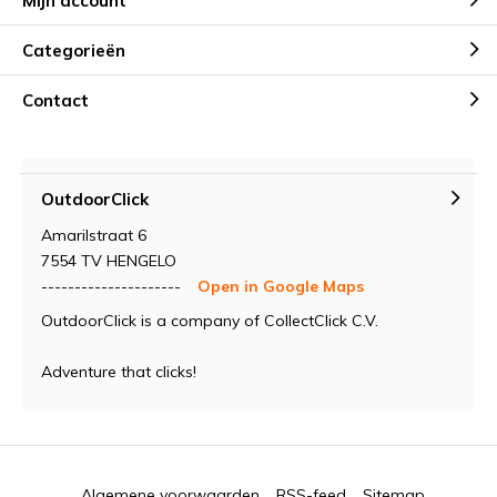
Mijn account
Categorieën
Contact
OutdoorClick
Amarilstraat 6
7554 TV HENGELO
---------------------
Open in Google Maps
OutdoorClick is a company of CollectClick C.V.
Adventure that clicks!
Algemene voorwaarden
RSS-feed
Sitemap