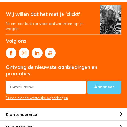
Wij willen dat het met je 'clickt'
Neem contact op voor antwoorden op je
vragen
Volg ons
Ontvang de nieuwste aanbiedingen en
promoties
Abonneer
* Lees hier de wettelijke beperkingen
Klantenservice