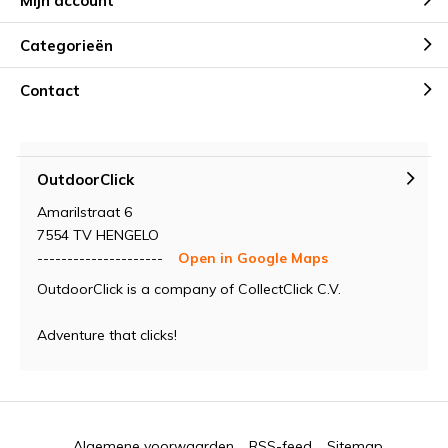
Mijn account
Categorieën
Contact
OutdoorClick
Amarilstraat 6
7554 TV HENGELO
---------------------
Open in Google Maps
OutdoorClick is a company of CollectClick C.V.
Adventure that clicks!
Algemene voorwaarden
RSS-feed
Sitemap