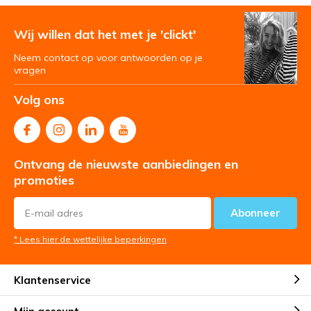
Wij willen dat het met je 'clickt'
Neem contact op voor antwoorden op je
vragen
Volg ons
Ontvang de nieuwste aanbiedingen en
promoties
Abonneer
* Lees hier de wettelijke beperkingen
Klantenservice