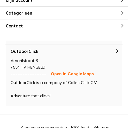
Mijn account
Categorieën
Contact
OutdoorClick
Amarilstraat 6
7554 TV HENGELO
---------------------
Open in Google Maps
OutdoorClick is a company of CollectClick C.V.
Adventure that clicks!
Algemene voorwaarden
RSS-feed
Sitemap