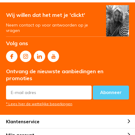
Wij willen dat het met je 'clickt'
Neem contact op voor antwoorden op je
vragen
Volg ons
Ontvang de nieuwste aanbiedingen en
promoties
Abonneer
* Lees hier de wettelijke beperkingen
Klantenservice