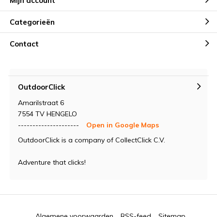
Mijn account
Categorieën
Contact
OutdoorClick
Amarilstraat 6
7554 TV HENGELO
---------------------
Open in Google Maps
OutdoorClick is a company of CollectClick C.V.
Adventure that clicks!
Algemene voorwaarden
RSS-feed
Sitemap