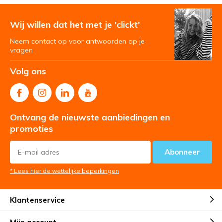
Wij willen dat het met je 'clickt'
Neem contact op voor antwoorden op je
vragen
Volg ons
Ontvang de nieuwste aanbiedingen en
promoties
Abonneer
* Lees hier de wettelijke beperkingen
Klantenservice