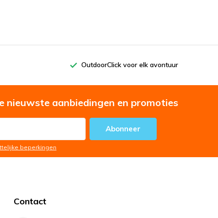
OutdoorClick voor elk avontuur
e nieuwste aanbiedingen en promoties
Abonneer
ttelijke beperkingen
Contact