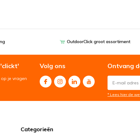
ing
OutdoorClick groot assortiment
clickt'
Volg ons
Ontvang d
op je vragen
* Lees hier de we
Categorieën