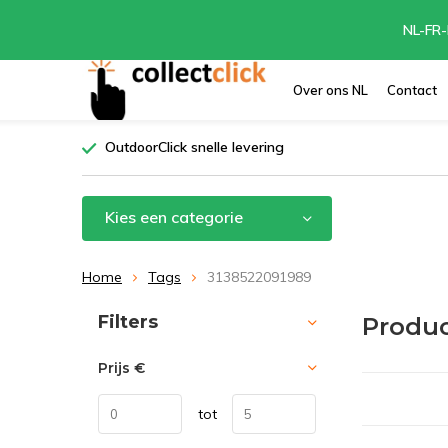
NL-FR-
Over ons NL
Contact
OutdoorClick snelle levering
Kies een categorie
Home
Tags
3138522091989
Sorteren op:
Filters
Produc
Prijs
€
tot