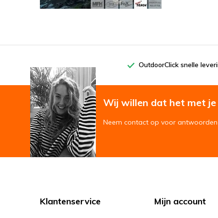
OutdoorClick snelle lever
Wij willen dat het met je '
Neem contact op voor antwoorden 
Klantenservice
Mijn account