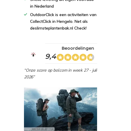
in Nederland
OutdoorClick is een activiteiten van
CollectClick in Hengelo. Net als
deslimsteplantenbak.nl Check!
Beoordelingen
9,4
“Onze score op bol.com in week 27 - juli
2026”