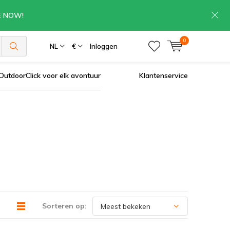
RE NOW!
0
NL
€
Inloggen
OutdoorClick voor elk avontuur
Klantenservice
Sorteren op: