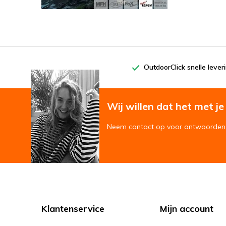
OutdoorClick snelle lever
Wij willen dat het met je '
Neem contact op voor antwoorden 
Klantenservice
Mijn account