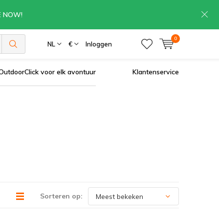
RE NOW!
0
NL
€
Inloggen
OutdoorClick voor elk avontuur
Klantenservice
Sorteren op: