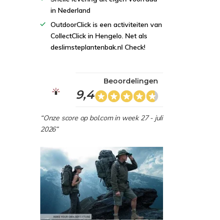
in Nederland
OutdoorClick is een activiteiten van
CollectClick in Hengelo. Net als
deslimsteplantenbak.nl Check!
Beoordelingen
9,4
“Onze score op bol.com in week 27 - juli
2026”