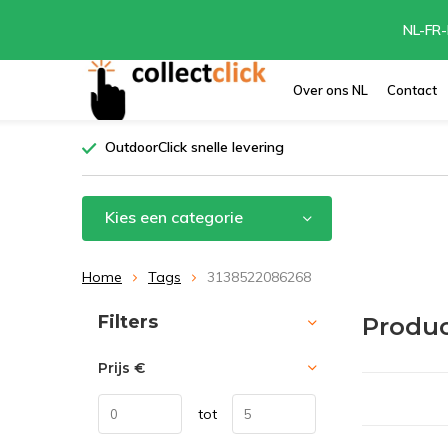
NL-FR-
Over ons NL
Contact
OutdoorClick snelle levering
Kies een categorie
Home
Tags
3138522086268
Sorteren op:
Filters
Produc
Prijs
€
tot