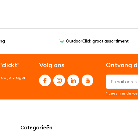
ing
OutdoorClick groot assortiment
clickt'
Volg ons
Ontvang d
op je vragen
* Lees hier de we
Categorieën