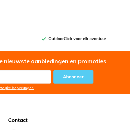
OutdoorClick voor elk avontuur
e nieuwste aanbiedingen en promoties
Abonneer
ttelijke beperkingen
Contact