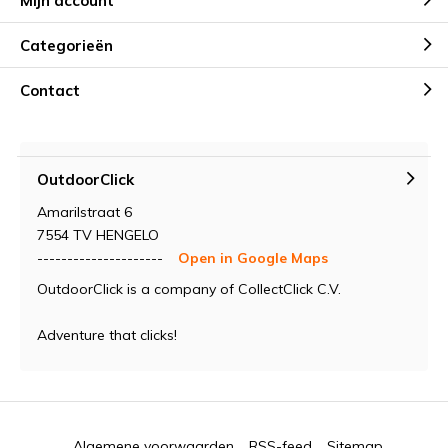
Mijn account
Categorieën
Contact
OutdoorClick
Amarilstraat 6
7554 TV HENGELO
---------------------
Open in Google Maps
OutdoorClick is a company of CollectClick C.V.
Adventure that clicks!
Algemene voorwaarden
RSS-feed
Sitemap