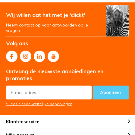
Wij willen dat het met je 'clickt'
Neem contact op voor antwoorden op je
vragen
Volg ons
Ontvang de nieuwste aanbiedingen en
promoties
Abonneer
* Lees hier de wettelijke beperkingen
Klantenservice