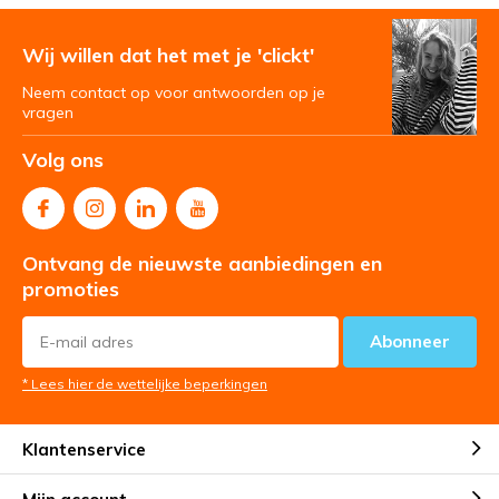
Wij willen dat het met je 'clickt'
Neem contact op voor antwoorden op je
vragen
Volg ons
Ontvang de nieuwste aanbiedingen en
promoties
Abonneer
* Lees hier de wettelijke beperkingen
Klantenservice