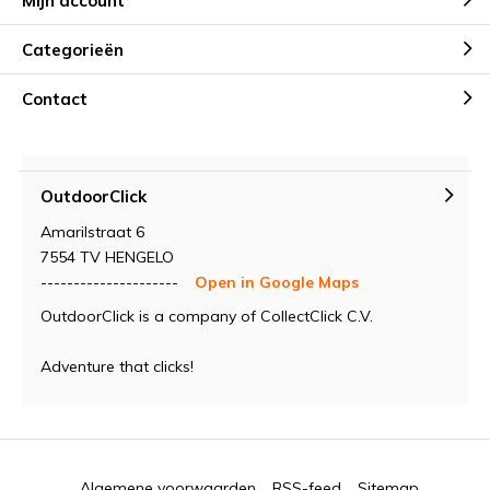
Mijn account
Categorieën
Contact
OutdoorClick
Amarilstraat 6
7554 TV HENGELO
---------------------
Open in Google Maps
OutdoorClick is a company of CollectClick C.V.
Adventure that clicks!
Algemene voorwaarden
RSS-feed
Sitemap