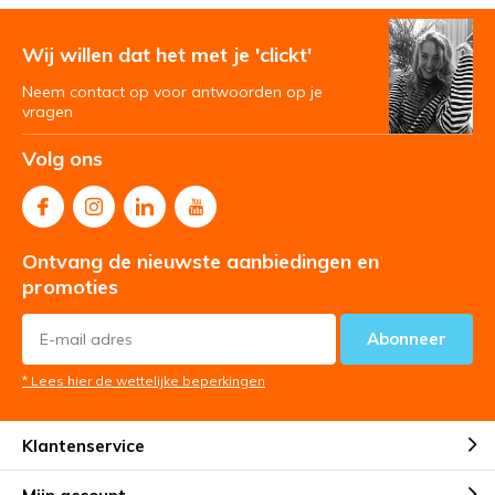
Wij willen dat het met je 'clickt'
Neem contact op voor antwoorden op je
vragen
Volg ons
Ontvang de nieuwste aanbiedingen en
promoties
Abonneer
* Lees hier de wettelijke beperkingen
Klantenservice