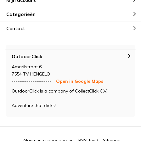
Mijn account
Categorieën
Contact
OutdoorClick
Amarilstraat 6
7554 TV HENGELO
---------------------
Open in Google Maps
OutdoorClick is a company of CollectClick C.V.
Adventure that clicks!
Algemene voorwaarden
RSS-feed
Sitemap