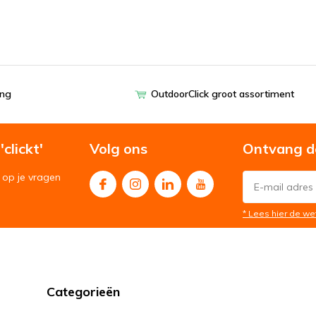
ing
OutdoorClick groot assortiment
clickt'
Volg ons
Ontvang d
op je vragen
* Lees hier de we
Categorieën