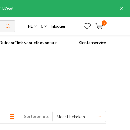
RE NOW!
0
NL
€
Inloggen
OutdoorClick voor elk avontuur
Klantenservice
Sorteren op: