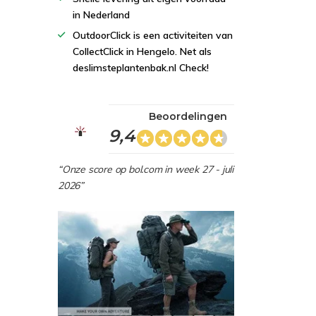
in Nederland
OutdoorClick is een activiteiten van
CollectClick in Hengelo. Net als
deslimsteplantenbak.nl Check!
Beoordelingen
9,4
“Onze score op bol.com in week 27 - juli
2026”