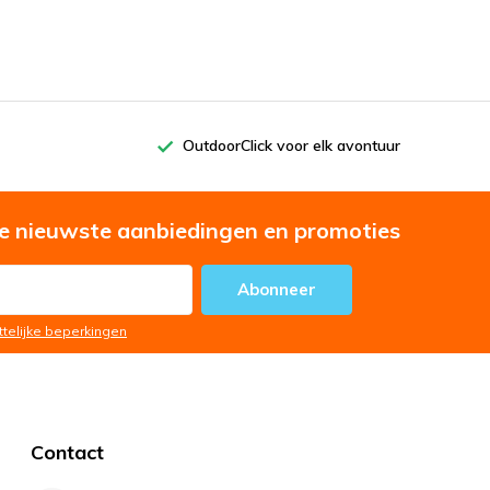
OutdoorClick voor elk avontuur
e nieuwste aanbiedingen en promoties
Abonneer
ttelijke beperkingen
Contact