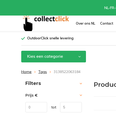
NL-FR-
Over ons NL
Contact
OutdoorClick snelle levering
Kies een categorie
Home
Tags
3138522063184
Sorteren op:
Filters
Produc
Prijs
€
tot