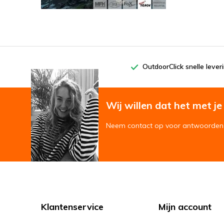
OutdoorClick snelle lever
Wij willen dat het met je '
Neem contact op voor antwoorden 
Klantenservice
Mijn account