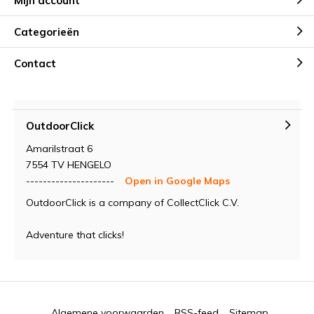
Mijn account
Categorieën
Contact
OutdoorClick
Amarilstraat 6
7554 TV HENGELO
---------------------
Open in Google Maps
OutdoorClick is a company of CollectClick C.V.
Adventure that clicks!
Algemene voorwaarden
RSS-feed
Sitemap