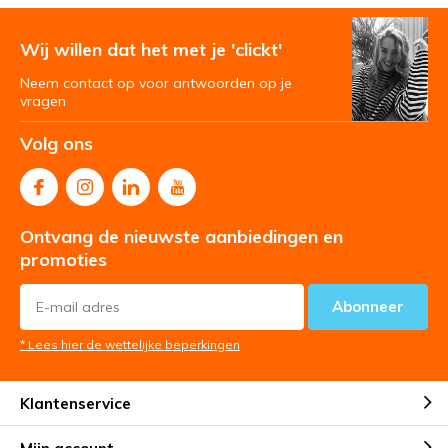
Wij willen dat het met je 'clickt'
Neem contact op voor antwoorden op je
vragen
Volg ons
Ontvang de nieuwste aanbiedingen en
promoties
Abonneer
* Lees hier de wettelijke beperkingen
Klantenservice