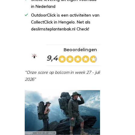
in Nederland
OutdoorClick is een activiteiten van
CollectClick in Hengelo. Net als
deslimsteplantenbak.nl Check!
Beoordelingen
9,4
“Onze score op bol.com in week 27 - juli
2026”