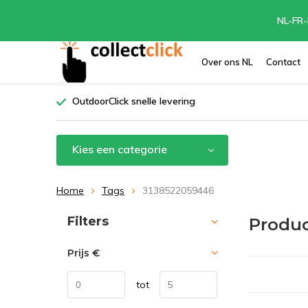
NL-FR-
Over ons NL
Contact
OutdoorClick snelle levering
Kies een categorie
Home
Tags
3138522059446
Sorteren op:
Filters
Produc
Prijs
€
tot