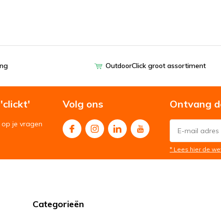
ing
OutdoorClick groot assortiment
clickt'
Volg ons
Ontvang d
op je vragen
* Lees hier de we
Categorieën