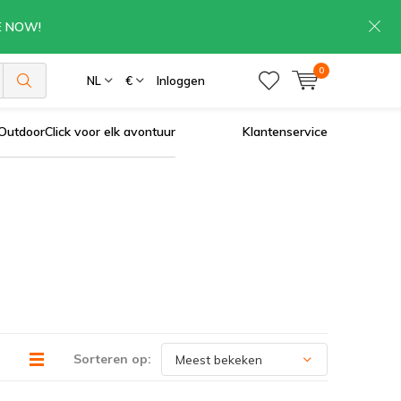
RE NOW!
0
NL
€
Inloggen
OutdoorClick voor elk avontuur
Klantenservice
Sorteren op: