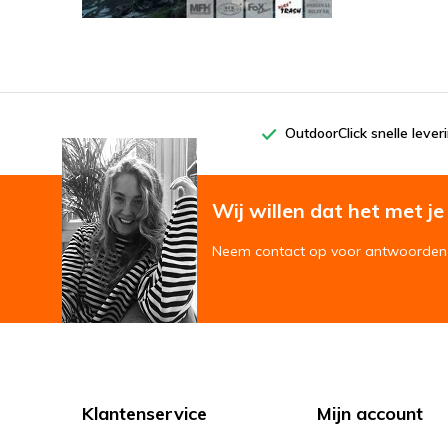
OutdoorClick snelle lever
Wij willen dat het met je '
Neem contact op voor antwoorden 
Klantenservice
Mijn account