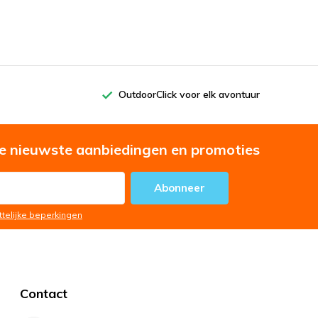
OutdoorClick voor elk avontuur
e nieuwste aanbiedingen en promoties
Abonneer
ttelijke beperkingen
Contact