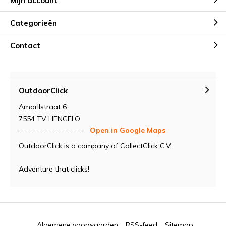
Mijn account
Categorieën
Contact
OutdoorClick
Amarilstraat 6
7554 TV HENGELO
---------------------
Open in Google Maps
OutdoorClick is a company of CollectClick C.V.
Adventure that clicks!
Algemene voorwaarden
RSS-feed
Sitemap