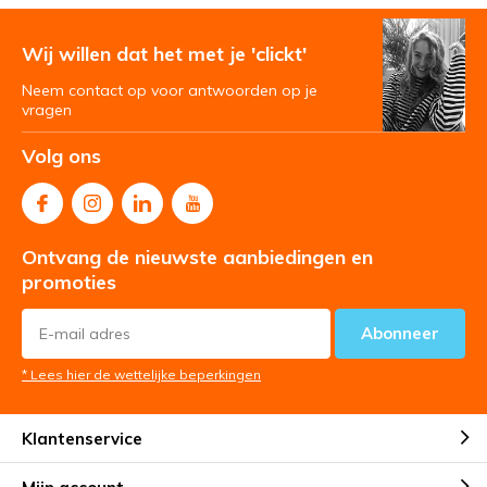
Wij willen dat het met je 'clickt'
Neem contact op voor antwoorden op je
vragen
Volg ons
Ontvang de nieuwste aanbiedingen en
promoties
Abonneer
* Lees hier de wettelijke beperkingen
Klantenservice