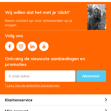
Wij willen dat het met je 'clickt'
Neem contact op voor antwoorden op je
vragen
Volg ons
Ontvang de nieuwste aanbiedingen en
promoties
Abonneer
* Lees hier de wettelijke beperkingen
Klantenservice