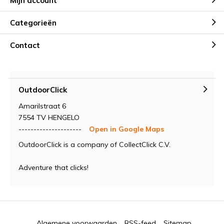
Mijn account
Categorieën
Contact
OutdoorClick
Amarilstraat 6
7554 TV HENGELO
---------------------
Open in Google Maps
OutdoorClick is a company of CollectClick C.V.
Adventure that clicks!
Algemene voorwaarden
RSS-feed
Sitemap