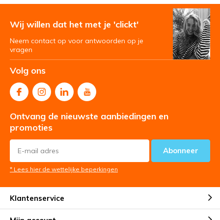
Wij willen dat het met je 'clickt'
Neem contact op voor antwoorden op je
vragen
Volg ons
Ontvang de nieuwste aanbiedingen en
promoties
Abonneer
* Lees hier de wettelijke beperkingen
Klantenservice