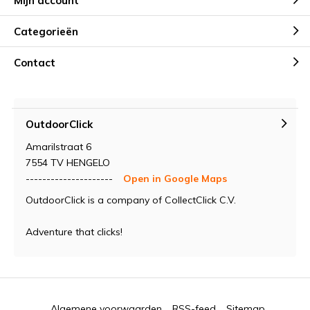
Mijn account
Categorieën
Contact
OutdoorClick
Amarilstraat 6
7554 TV HENGELO
---------------------
Open in Google Maps
OutdoorClick is a company of CollectClick C.V.
Adventure that clicks!
Algemene voorwaarden
RSS-feed
Sitemap