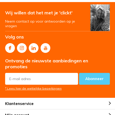
Wij willen dat het met je 'clickt'
Neem contact op voor antwoorden op je
vragen
Volg ons
Ontvang de nieuwste aanbiedingen en
promoties
Abonneer
* Lees hier de wettelijke beperkingen
Klantenservice