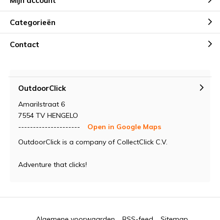
Mijn account
Categorieën
Contact
OutdoorClick
Amarilstraat 6
7554 TV HENGELO
---------------------
Open in Google Maps
OutdoorClick is a company of CollectClick C.V.
Adventure that clicks!
Algemene voorwaarden
RSS-feed
Sitemap