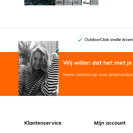
OutdoorClick snelle lever
Wij willen dat het met je '
Neem contact op voor antwoorden 
Klantenservice
Mijn account