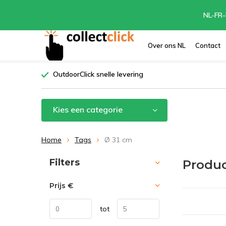
NL-FR-
Over ons NL
Contact
OutdoorClick snelle levering
Kies een categorie
Home
Tags
Ø 31 cm
Sorteren op:
Filters
Produc
Prijs
€
tot