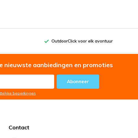
OutdoorClick voor elk avontuur
e nieuwste aanbiedingen en promoties
Abonneer
ttelijke beperkingen
Contact