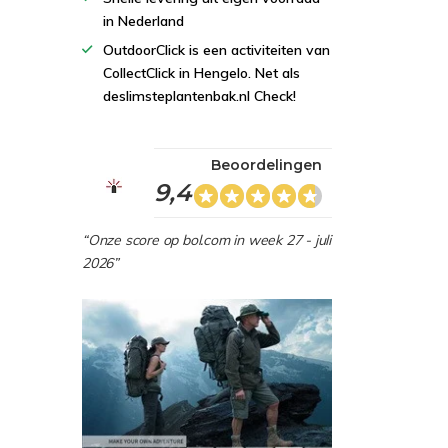
in Nederland
OutdoorClick is een activiteiten van
CollectClick in Hengelo. Net als
deslimsteplantenbak.nl Check!
Beoordelingen
9,4
“Onze score op bol.com in week 27 - juli
2026”