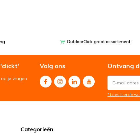
ing
OutdoorClick groot assortiment
clickt'
Volg ons
Ontvang d
op je vragen
* Lees hier de we
Categorieën