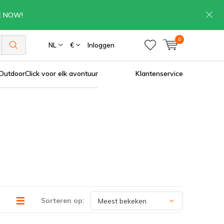
RE NOW!
0
NL
€
Inloggen
OutdoorClick voor elk avontuur
Klantenservice
Sorteren op: