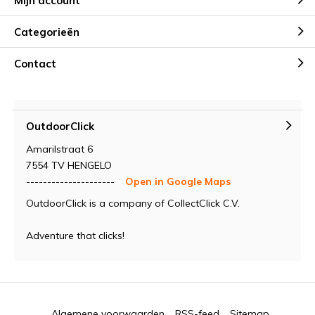
Mijn account
Categorieën
Contact
OutdoorClick
Amarilstraat 6
7554 TV HENGELO
---------------------
Open in Google Maps
OutdoorClick is a company of CollectClick C.V.
Adventure that clicks!
Algemene voorwaarden
RSS-feed
Sitemap