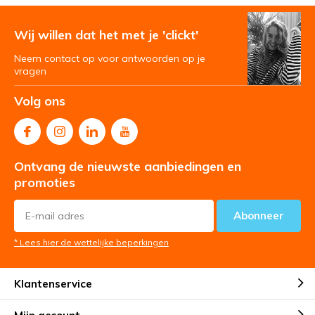
Wij willen dat het met je 'clickt'
Neem contact op voor antwoorden op je
vragen
Volg ons
Ontvang de nieuwste aanbiedingen en
promoties
Abonneer
* Lees hier de wettelijke beperkingen
Klantenservice