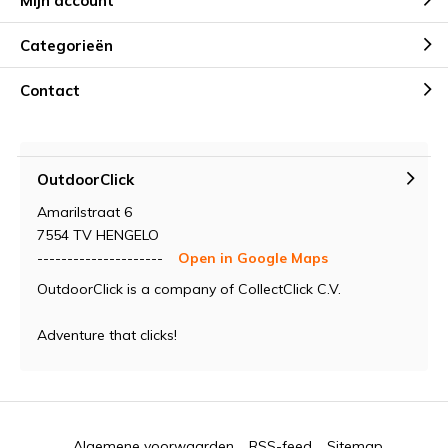
Mijn account
Categorieën
Contact
OutdoorClick
Amarilstraat 6
7554 TV HENGELO
---------------------
Open in Google Maps
OutdoorClick is a company of CollectClick C.V.
Adventure that clicks!
Algemene voorwaarden
RSS-feed
Sitemap