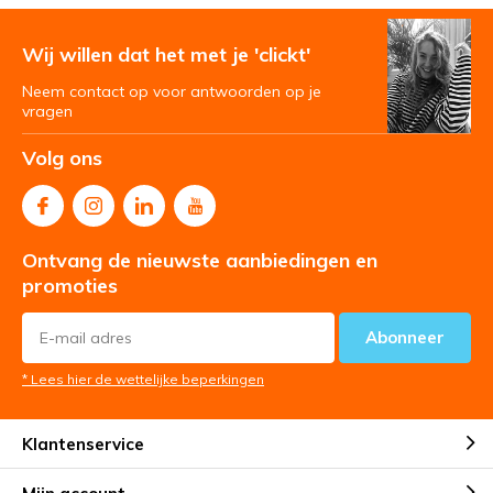
Wij willen dat het met je 'clickt'
Neem contact op voor antwoorden op je
vragen
Volg ons
Ontvang de nieuwste aanbiedingen en
promoties
Abonneer
* Lees hier de wettelijke beperkingen
Klantenservice