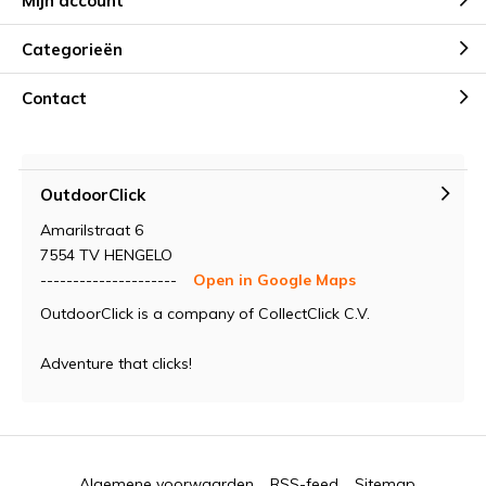
Mijn account
Categorieën
Contact
OutdoorClick
Amarilstraat 6
7554 TV HENGELO
---------------------
Open in Google Maps
OutdoorClick is a company of CollectClick C.V.
Adventure that clicks!
Algemene voorwaarden
RSS-feed
Sitemap