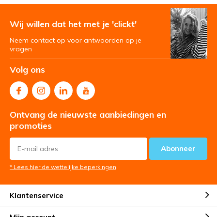
Wij willen dat het met je 'clickt'
Neem contact op voor antwoorden op je
vragen
Volg ons
Ontvang de nieuwste aanbiedingen en
promoties
Abonneer
* Lees hier de wettelijke beperkingen
Klantenservice