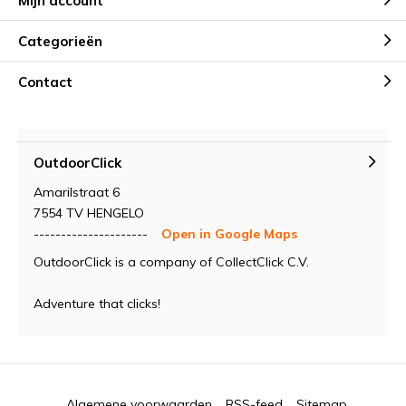
Mijn account
Categorieën
Contact
OutdoorClick
Amarilstraat 6
7554 TV HENGELO
---------------------
Open in Google Maps
OutdoorClick is a company of CollectClick C.V.
Adventure that clicks!
Algemene voorwaarden
RSS-feed
Sitemap