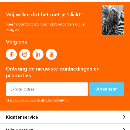
Wij willen dat het met je 'clickt'
Neem contact op voor antwoorden op je
vragen
Volg ons
Ontvang de nieuwste aanbiedingen en
promoties
Abonneer
* Lees hier de wettelijke beperkingen
Klantenservice