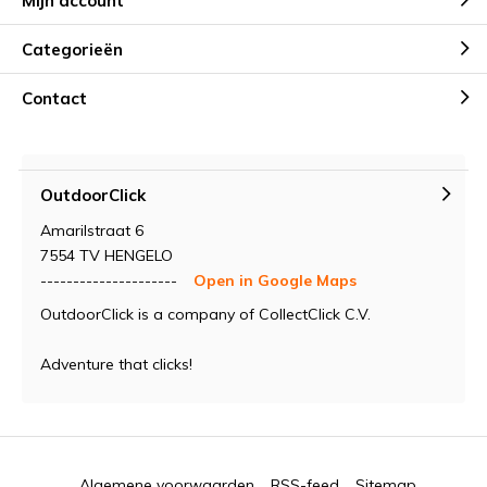
Mijn account
Categorieën
Contact
OutdoorClick
Amarilstraat 6
7554 TV HENGELO
---------------------
Open in Google Maps
OutdoorClick is a company of CollectClick C.V.
Adventure that clicks!
Algemene voorwaarden
RSS-feed
Sitemap