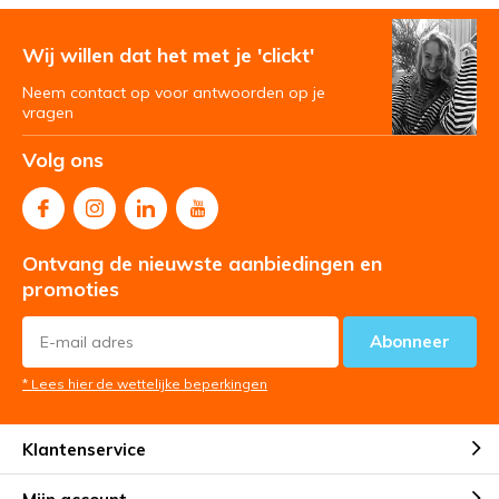
Wij willen dat het met je 'clickt'
Neem contact op voor antwoorden op je
vragen
Volg ons
Ontvang de nieuwste aanbiedingen en
promoties
Abonneer
* Lees hier de wettelijke beperkingen
Klantenservice