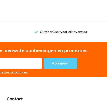
OutdoorClick voor elk avontuur
e nieuwste aanbiedingen en promoties
Abonneer
ttelijke beperkingen
Contact