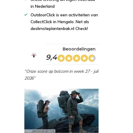
in Nederland
OutdoorClick is een activiteiten van
CollectClick in Hengelo. Net als
deslimsteplantenbak.nl Check!
Beoordelingen
9,4
“Onze score op bol.com in week 27 - juli
2026”