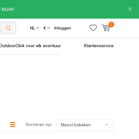
RE NOW!
0
NL
€
Inloggen
OutdoorClick voor elk avontuur
Klantenservice
Sorteren op: