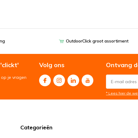
ing
OutdoorClick groot assortiment
clickt'
Volg ons
Ontvang d
op je vragen
* Lees hier de we
Categorieën