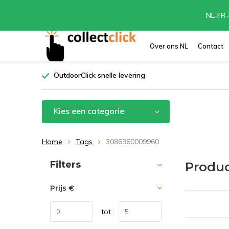
NL-FR-
Over ons NL
Contact
OutdoorClick snelle levering
Kies een categorie
Home
Tags
3086960009960
Sorteren op:
Filters
Produ
Prijs
€
tot