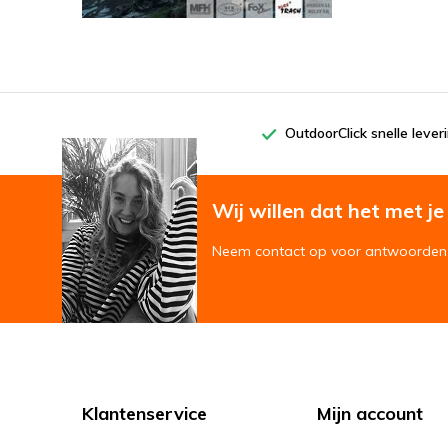
OutdoorClick snelle lever
Wij willen dat het met je '
Neem contact op voor antwoorden 
Klantenservice
Mijn account