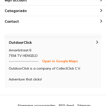
Mijn account
Categorieën
Contact
OutdoorClick
Amarilstraat 6
7554 TV HENGELO
---------------------
Open in Google Maps
OutdoorClick is a company of CollectClick C.V.
Adventure that clicks!
Algemene voorwaarden
RSS-feed
Sitemap