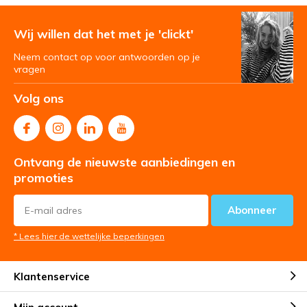
Wij willen dat het met je 'clickt'
Neem contact op voor antwoorden op je
vragen
Volg ons
Ontvang de nieuwste aanbiedingen en
promoties
Abonneer
* Lees hier de wettelijke beperkingen
Klantenservice