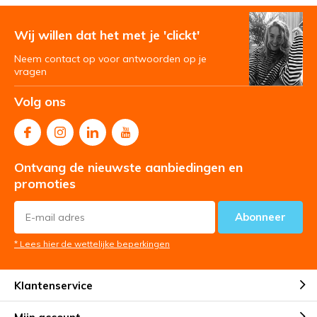
Wij willen dat het met je 'clickt'
Neem contact op voor antwoorden op je
vragen
Volg ons
Ontvang de nieuwste aanbiedingen en
promoties
Abonneer
* Lees hier de wettelijke beperkingen
Klantenservice