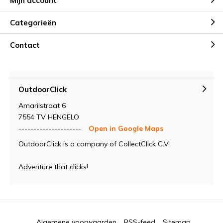
Mijn account
Categorieën
Contact
OutdoorClick
Amarilstraat 6
7554 TV HENGELO
---------------------
Open in Google Maps
OutdoorClick is a company of CollectClick C.V.
Adventure that clicks!
Algemene voorwaarden
RSS-feed
Sitemap