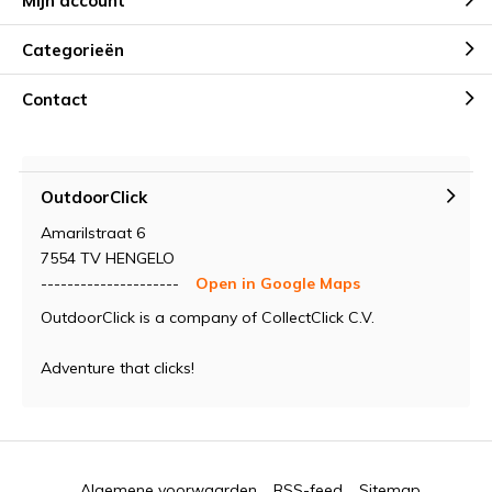
Mijn account
Categorieën
Contact
OutdoorClick
Amarilstraat 6
7554 TV HENGELO
---------------------
Open in Google Maps
OutdoorClick is a company of CollectClick C.V.
Adventure that clicks!
Algemene voorwaarden
RSS-feed
Sitemap