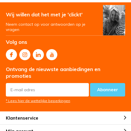
Wij willen dat het met je 'clickt'
Neem contact op voor antwoorden op je
vragen
Volg ons
Ontvang de nieuwste aanbiedingen en
promoties
Abonneer
* Lees hier de wettelijke beperkingen
Klantenservice