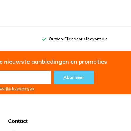
OutdoorClick voor elk avontuur
e nieuwste aanbiedingen en promoties
Abonneer
ttelijke beperkingen
Contact