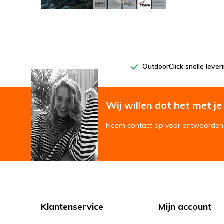
OutdoorClick snelle lever
Wij willen dat het met je '
Neem contact op voor antwoorden 
Klantenservice
Mijn account