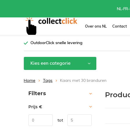
NL-FR-
Over ons NL
Contact
OutdoorClick snelle levering
Kies een categorie
Home
Tags
Kaars met 30 branduren
Sorteren op:
Filters
Produc
Prijs
€
tot