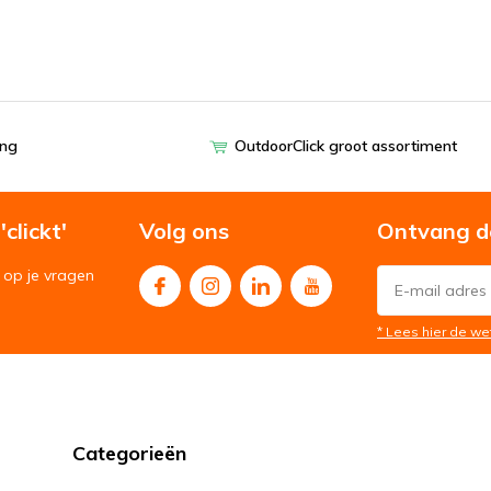
ing
OutdoorClick groot assortiment
clickt'
Volg ons
Ontvang d
op je vragen
* Lees hier de we
Categorieën