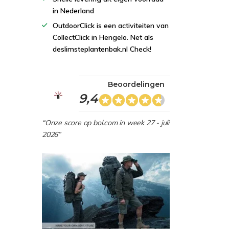
in Nederland
OutdoorClick is een activiteiten van
CollectClick in Hengelo. Net als
deslimsteplantenbak.nl Check!
Beoordelingen
9,4
“Onze score op bol.com in week 27 - juli
2026”