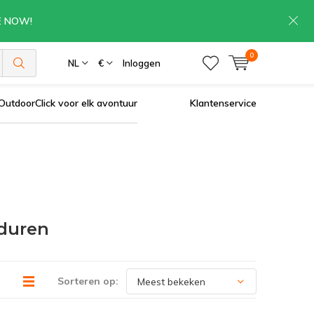
RE NOW!
0
NL
€
Inloggen
OutdoorClick voor elk avontuur
Klantenservice
duren
Sorteren op: