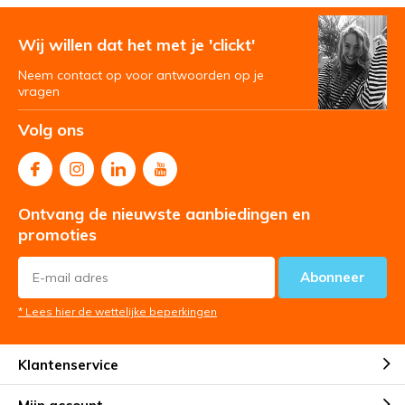
Wij willen dat het met je 'clickt'
Neem contact op voor antwoorden op je
vragen
Volg ons
Ontvang de nieuwste aanbiedingen en
promoties
Abonneer
* Lees hier de wettelijke beperkingen
Klantenservice