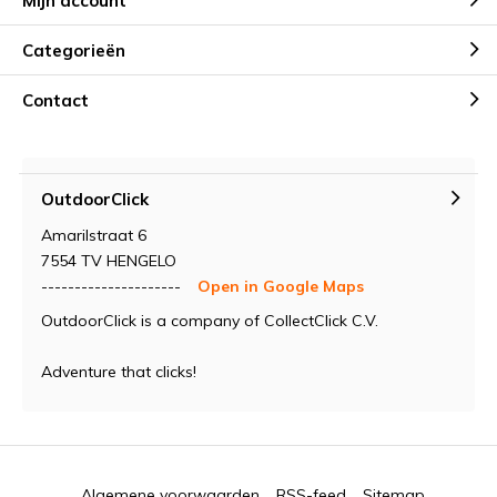
Mijn account
Categorieën
Contact
OutdoorClick
Amarilstraat 6
7554 TV HENGELO
---------------------
Open in Google Maps
OutdoorClick is a company of CollectClick C.V.
Adventure that clicks!
Algemene voorwaarden
RSS-feed
Sitemap