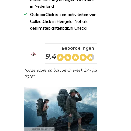
in Nederland
OutdoorClick is een activiteiten van
CollectClick in Hengelo. Net als
deslimsteplantenbak.nl Check!
Beoordelingen
9,4
“Onze score op bol.com in week 27 - juli
2026”