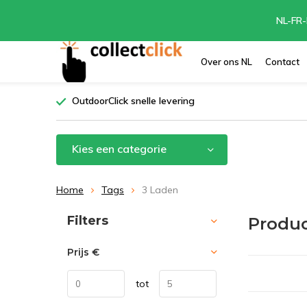
NL-FR-
Over ons NL
Contact
OutdoorClick snelle levering
Kies een categorie
Home
Tags
3 Laden
Sorteren op:
Filters
Produc
Prijs
€
tot