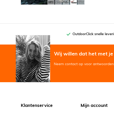
OutdoorClick snelle lever
Wij willen dat het met je '
Neem contact op voor antwoorden 
Klantenservice
Mijn account