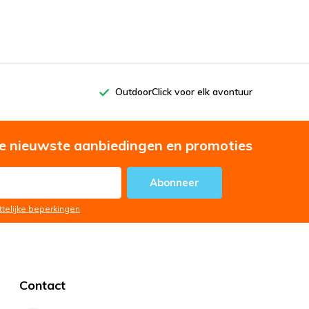
OutdoorClick voor elk avontuur
e nieuwste aanbiedingen en promoties
Abonneer
ttelijke beperkingen
Contact