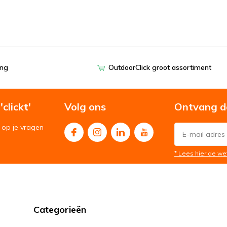
ing
OutdoorClick groot assortiment
clickt'
Volg ons
Ontvang d
op je vragen
* Lees hier de we
Categorieën