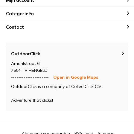
Mijn account
Categorieën
Contact
OutdoorClick
Amarilstraat 6
7554 TV HENGELO
---------------------
Open in Google Maps
OutdoorClick is a company of CollectClick C.V.
Adventure that clicks!
Algemene voorwaarden
RSS-feed
Sitemap