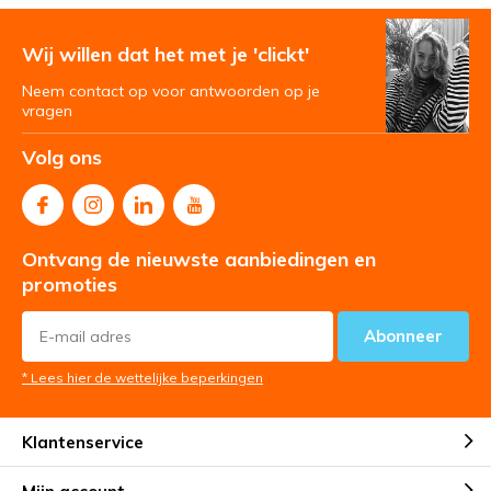
Wij willen dat het met je 'clickt'
Neem contact op voor antwoorden op je
vragen
Volg ons
Ontvang de nieuwste aanbiedingen en
promoties
Abonneer
* Lees hier de wettelijke beperkingen
Klantenservice