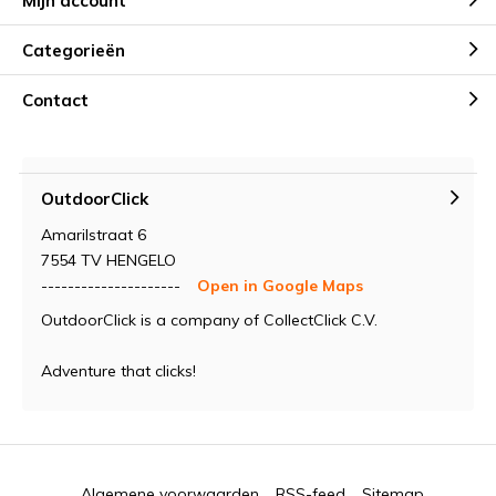
Mijn account
Categorieën
Contact
OutdoorClick
Amarilstraat 6
7554 TV HENGELO
---------------------
Open in Google Maps
OutdoorClick is a company of CollectClick C.V.
Adventure that clicks!
Algemene voorwaarden
RSS-feed
Sitemap