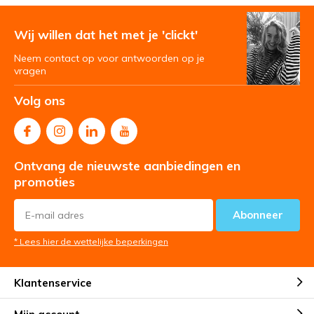
Wij willen dat het met je 'clickt'
Neem contact op voor antwoorden op je
vragen
Volg ons
Ontvang de nieuwste aanbiedingen en
promoties
Abonneer
* Lees hier de wettelijke beperkingen
Klantenservice