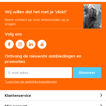
Wij willen dat het met je 'clickt'
Neem contact op voor antwoorden op je
vragen
Volg ons
Ontvang de nieuwste aanbiedingen en
promoties
Abonneer
* Lees hier de wettelijke beperkingen
Klantenservice