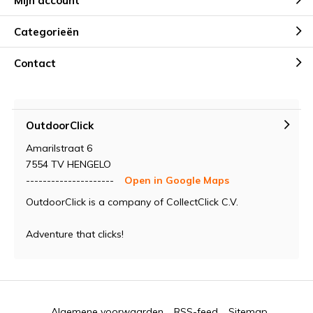
Mijn account
Categorieën
Contact
OutdoorClick
Amarilstraat 6
7554 TV HENGELO
---------------------
Open in Google Maps
OutdoorClick is a company of CollectClick C.V.
Adventure that clicks!
Algemene voorwaarden
RSS-feed
Sitemap