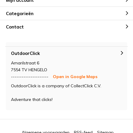
Mijn account
Categorieën
Contact
OutdoorClick
Amarilstraat 6
7554 TV HENGELO
---------------------
Open in Google Maps
OutdoorClick is a company of CollectClick C.V.
Adventure that clicks!
Algemene voorwaarden
RSS-feed
Sitemap