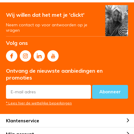
Wij willen dat het met je 'clickt'
Neem contact op voor antwoorden op je
vragen
Volg ons
Ontvang de nieuwste aanbiedingen en
promoties
Abonneer
* Lees hier de wettelijke beperkingen
Klantenservice