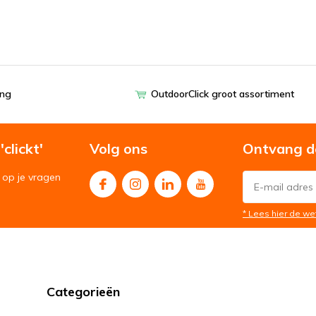
ing
OutdoorClick groot assortiment
clickt'
Volg ons
Ontvang d
op je vragen
* Lees hier de we
Categorieën