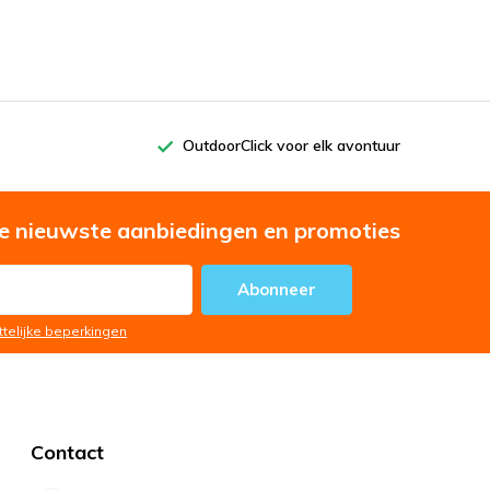
OutdoorClick voor elk avontuur
e nieuwste aanbiedingen en promoties
Abonneer
ttelijke beperkingen
Contact