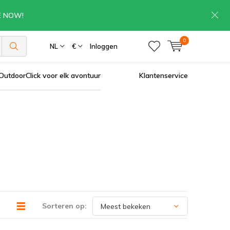
RE NOW!
0
NL
€
Inloggen
OutdoorClick voor elk avontuur
Klantenservice
Sorteren op: