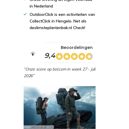
in Nederland
OutdoorClick is een activiteiten van
CollectClick in Hengelo. Net als
deslimsteplantenbak.nl Check!
Beoordelingen
9,4
“Onze score op bol.com in week 27 - juli
2026”