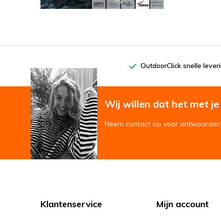
OutdoorClick snelle lever
Wij willen dat het met je '
Neem contact op voor antwoorden 
Klantenservice
Mijn account