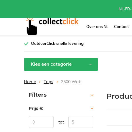
NL-FR-
Over ons NL
Contact
OutdoorClick snelle levering
Kies een categorie
Home
Tags
2500 Watt
Sorteren op:
Filters
Produc
Prijs
€
tot