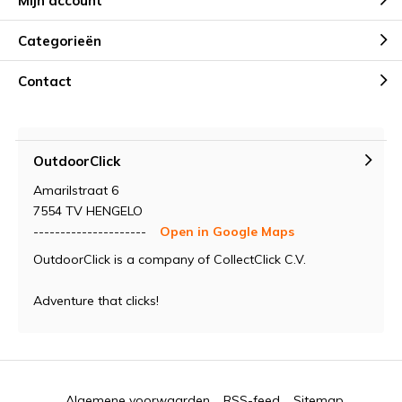
Mijn account
Categorieën
Contact
OutdoorClick
Amarilstraat 6
7554 TV HENGELO
---------------------
Open in Google Maps
OutdoorClick is a company of CollectClick C.V.
Adventure that clicks!
Algemene voorwaarden
RSS-feed
Sitemap