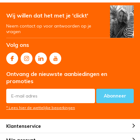
Wij willen dat het met je 'clickt'
Neem contact op voor antwoorden op je
vragen
Volg ons
Ontvang de nieuwste aanbiedingen en
promoties
Abonneer
* Lees hier de wettelijke beperkingen
Klantenservice