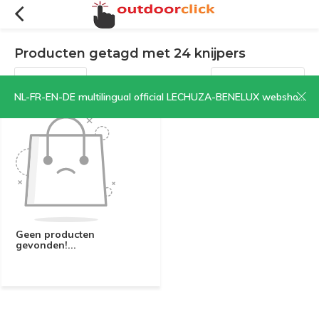
Producten getagd met 24 knijpers
Filters
Sorteren op:
NL-FR-EN-DE multilingual official LECHUZA-BENELUX webshop | CLICK HERE NOW!
Geen producten
gevonden!...