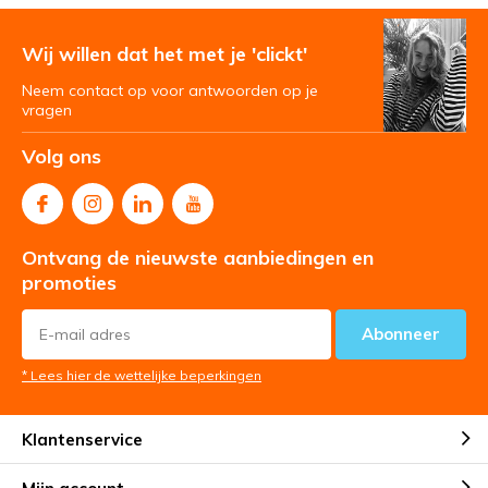
Wij willen dat het met je 'clickt'
Neem contact op voor antwoorden op je
vragen
Volg ons
Ontvang de nieuwste aanbiedingen en
promoties
Abonneer
* Lees hier de wettelijke beperkingen
Klantenservice