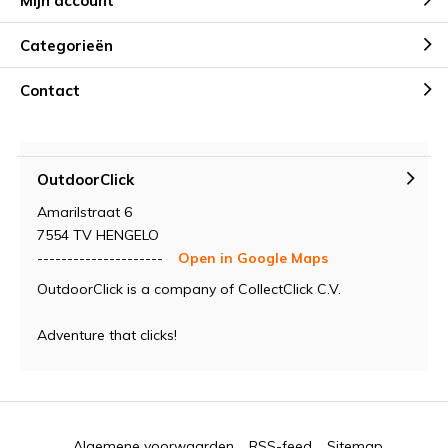
Mijn account
Categorieën
Contact
OutdoorClick
Amarilstraat 6
7554 TV HENGELO
---------------------
Open in Google Maps
OutdoorClick is a company of CollectClick C.V.
Adventure that clicks!
Algemene voorwaarden
RSS-feed
Sitemap