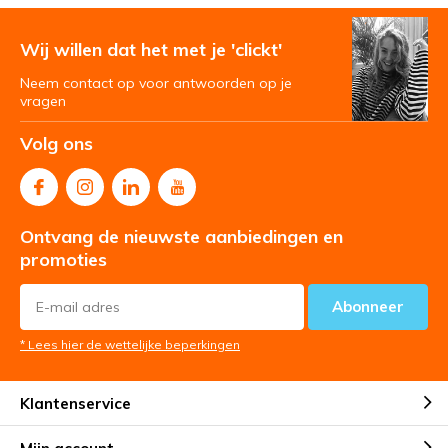
Wij willen dat het met je 'clickt'
Neem contact op voor antwoorden op je
vragen
Volg ons
Ontvang de nieuwste aanbiedingen en
promoties
Abonneer
* Lees hier de wettelijke beperkingen
Klantenservice