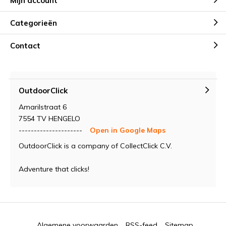
Mijn account
Categorieën
Contact
OutdoorClick
Amarilstraat 6
7554 TV HENGELO
---------------------
Open in Google Maps
OutdoorClick is a company of CollectClick C.V.
Adventure that clicks!
Algemene voorwaarden
RSS-feed
Sitemap