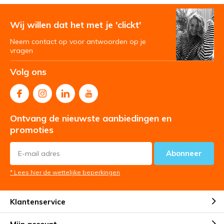
Wij willen dat het met je 'clickt'
Neem contact op voor antwoorden op je
vragen
Volg ons
Ontvang de nieuwste aanbiedingen en
promoties
Abonneer
* Lees hier de wettelijke beperkingen
Klantenservice